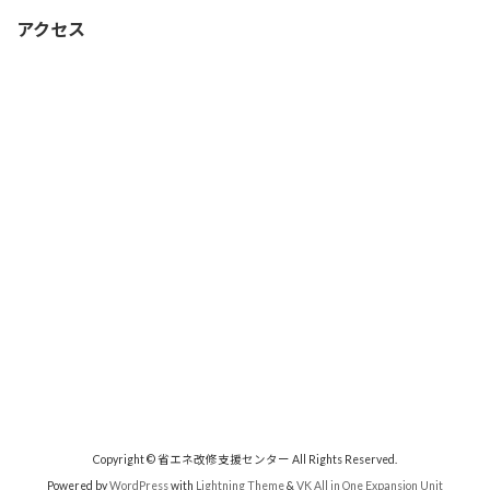
アクセス
Copyright © 省エネ改修支援センター All Rights Reserved.
Powered by
WordPress
with
Lightning Theme
&
VK All in One Expansion Unit